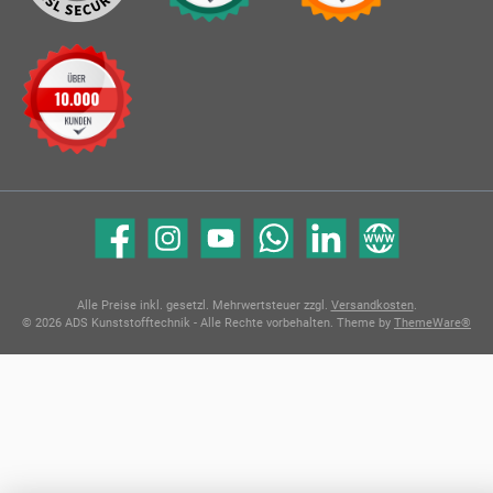
Facebook
Instagram
YouTube
WhatsApp
LinkedIn
Website
Alle Preise inkl. gesetzl. Mehrwertsteuer zzgl.
Versandkosten
.
© 2026 ADS Kunststofftechnik - Alle Rechte vorbehalten. Theme by
ThemeWare®