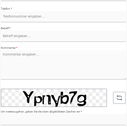
Telefon
*
Betreff
*
Kommentar
*
Um weiterzugehen, geben Sie die oben abgebildeten Zeichen ein
*