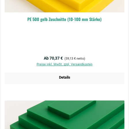
PE 500 gelb Zuschnitte (10-100 mm Stärke)
Regulärer Preis:
Ab 70,37 €
(59,13 € netto)
Preise inkl. MwSt. zzgl. Versandkosten
Details