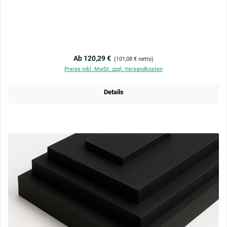
Regulärer Preis:
Ab 120,29 €
(101,08 € netto)
Preise inkl. MwSt. zzgl. Versandkosten
Details