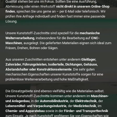
Qualität stehen bei uns im Fokus. Sollten Sie eine Ausführung,
Abmessung oder einen Werkstoff
nicht direkt in unserem Online-Shop
finden
, sprechen Sie uns gerne an – per E-Mail oder telefonisch. Wir
prüfen Ihre Anfrage individuell und finden fast immer eine passende
Lösung.
Unsere Kunststoff-Zuschnitte sind speziell für die
mechanische
Weiterverarbeitung
, insbesondere für die Bearbeitung auf
CNC-
Maschinen
, ausgelegt. Die gelieferten Materialien eignen sich ideal zum
Fräsen, Drehen, Bohren oder Sägen.
Aus unseren Zuschnitten entstehen unter anderem
Gleitlager,
Zahnräder, Führungsleisten, Isolierteile, Dichtungen, Gehäuse,
Abstandshalter oder Konstruktionselemente
. Die sehr guten
mechanischen Eigenschaften unserer Kunststoffe sorgen für eine
problemlose Weiterverarbeitung und hohe Maßhaltigkeit.
Die Einsatzgebiete sind ebenso vielfältig wie die Materialien selbst.
Unsere Kunststoff-Zuschnitte kommen unter anderem im
Maschinen-
und Anlagenbau
, in der
Automobilindustrie
, der
Elektrotechnik
, der
Lebensmittel- und Verpackungsindustrie
, der
Medizintechnik
, im
Chemie- und Apparatebau
sowie in der
Förder- und Transporttechnik
zum Einsatz. Je nach Kunststoff profitieren Sie von Eigenschaften wie