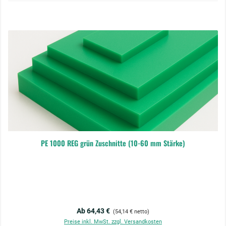
PE 1000 REG grün Zuschnitte (10-60 mm Stärke)
Regulärer Preis:
Ab 64,43 €
(54,14 € netto)
Preise inkl. MwSt. zzgl. Versandkosten