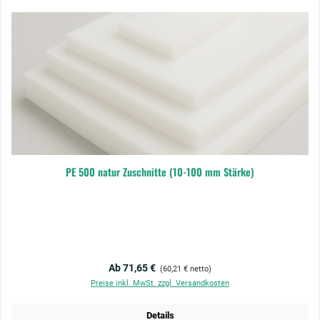
PE 500 natur Zuschnitte (10-100 mm Stärke)
Regulärer Preis:
Ab 71,65 €
(60,21 € netto)
Preise inkl. MwSt. zzgl. Versandkosten
Details