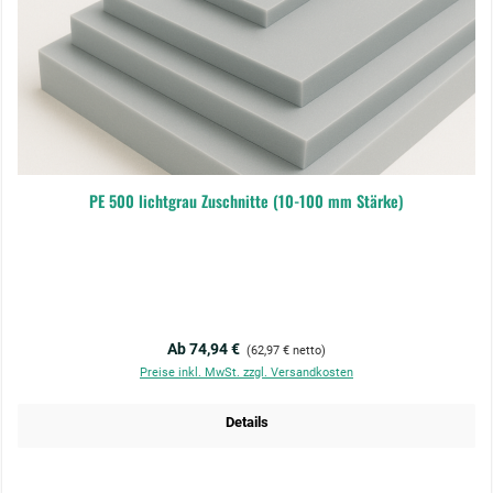
PE 500 lichtgrau Zuschnitte (10-100 mm Stärke)
Regulärer Preis:
Ab 74,94 €
(62,97 € netto)
Preise inkl. MwSt. zzgl. Versandkosten
Details