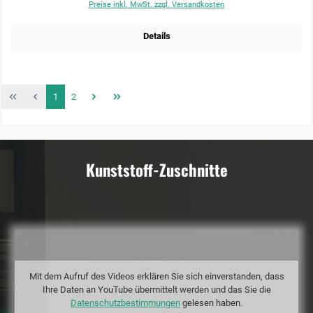
Preise inkl. MwSt. zzgl. Versandkosten
Details
Seite
Seite
1
2
Kunststoff-Zuschnitte
Mit dem Aufruf des Videos erklären Sie sich einverstanden, dass
Ihre Daten an YouTube übermittelt werden und das Sie die
Datenschutzbestimmungen
gelesen haben.