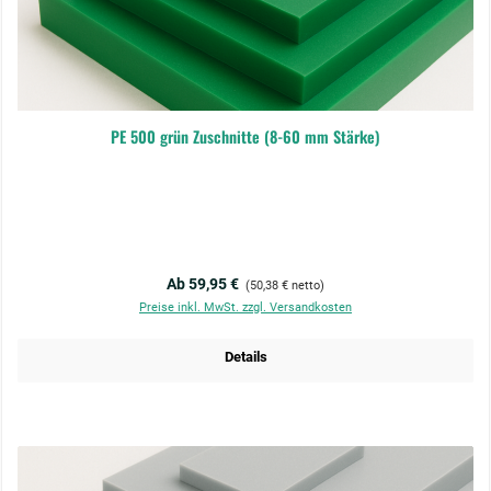
PE 500 grün Zuschnitte (8-60 mm Stärke)
Regulärer Preis:
Ab 59,95 €
(50,38 € netto)
Preise inkl. MwSt. zzgl. Versandkosten
Details