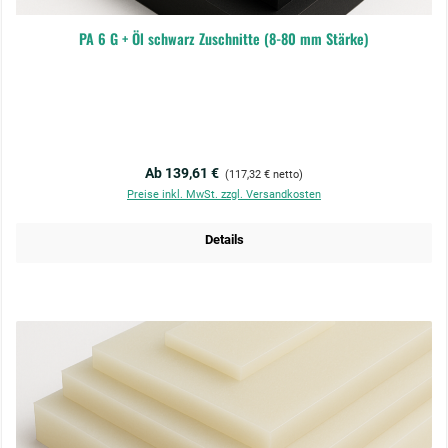
PA 6 G + Öl schwarz Zuschnitte (8-80 mm Stärke)
Regulärer Preis:
Ab 139,61 €
(117,32 € netto)
Preise inkl. MwSt. zzgl. Versandkosten
Details