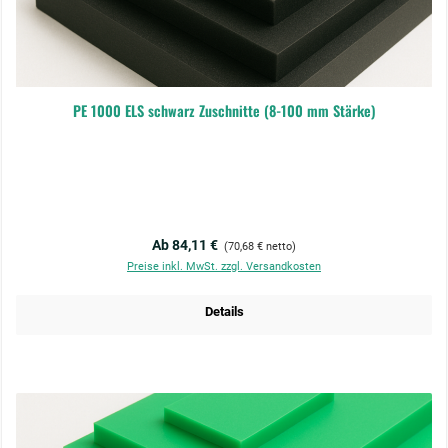
PE 1000 ELS schwarz Zuschnitte (8-100 mm Stärke)
Regulärer Preis:
Ab 84,11 €
(70,68 € netto)
Preise inkl. MwSt. zzgl. Versandkosten
Details