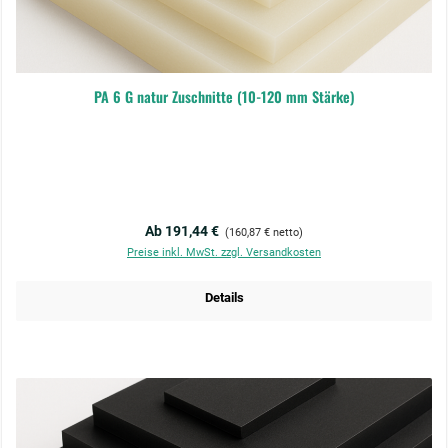
PA 6 G natur Zuschnitte (10-120 mm Stärke)
Regulärer Preis:
Ab 191,44 €
(160,87 € netto)
Preise inkl. MwSt. zzgl. Versandkosten
Details