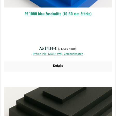
PE 1000 blau Zuschnitte (10-60 mm Stärke)
Regulärer Preis:
Ab 84,99 €
(71,42 € netto)
Preise inkl. MwSt. zzgl. Versandkosten
Details