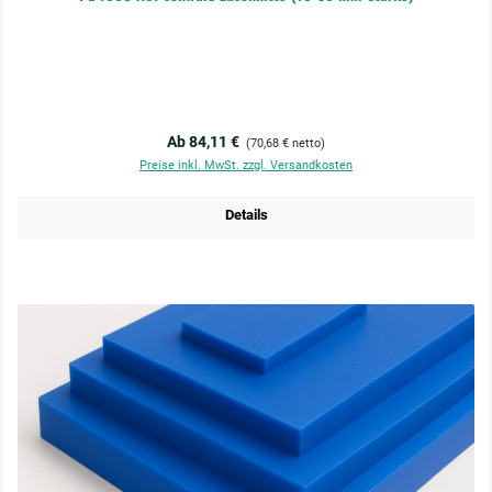
Regulärer Preis:
Ab 84,11 €
(70,68 € netto)
Preise inkl. MwSt. zzgl. Versandkosten
Details