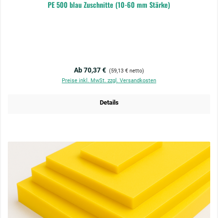
PE 500 blau Zuschnitte (10-60 mm Stärke)
Regulärer Preis:
Ab 70,37 €
(59,13 € netto)
Preise inkl. MwSt. zzgl. Versandkosten
Details