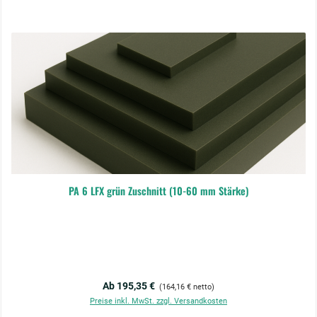
PA 6 LFX grün Zuschnitt (10-60 mm Stärke)
Regulärer Preis:
Ab 195,35 €
(164,16 € netto)
Preise inkl. MwSt. zzgl. Versandkosten