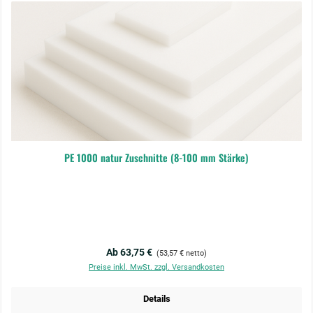
PE 1000 natur Zuschnitte (8-100 mm Stärke)
Regulärer Preis:
Ab 63,75 €
(53,57 € netto)
Preise inkl. MwSt. zzgl. Versandkosten
Details