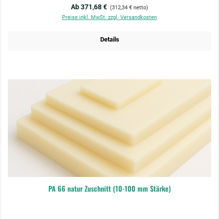
Regulärer Preis:
Ab 371,68 €
(312,34 € netto)
Preise inkl. MwSt. zzgl. Versandkosten
Details
PA 66 natur Zuschnitt (10-100 mm Stärke)