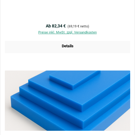
Regulärer Preis:
Ab 82,34 €
(69,19 € netto)
Preise inkl. MwSt. zzgl. Versandkosten
Details