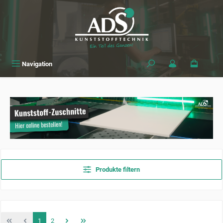
alt springen
Navigation
Produkte filtern
Seite
Seite
1
2