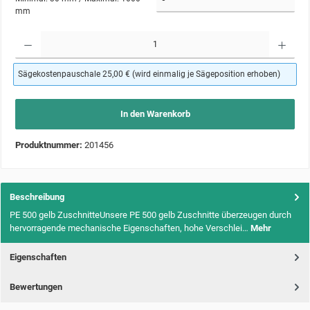
mm
Produkt Anzahl: Gib den gewünschten Wert ein oder benutze die Schaltflächen um die Anzahl zu 
Sägekostenpauschale 25,00 € (wird einmalig je Sägeposition erhoben)
In den Warenkorb
Produktnummer:
201456
Beschreibung
PE 500 gelb ZuschnitteUnsere PE 500 gelb Zuschnitte überzeugen durch
hervorragende mechanische Eigenschaften, hohe Verschlei…
Mehr
Eigenschaften
Bewertungen