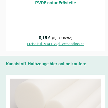
PVDF natur Frästeile
Regulärer Preis:
0,15 €
(0,13 € netto)
Preise inkl. MwSt. zzgl. Versandkosten
In den Warenkorb
Produktgalerie überspringen
Kunststoff-Halbzeuge hier online kaufen: