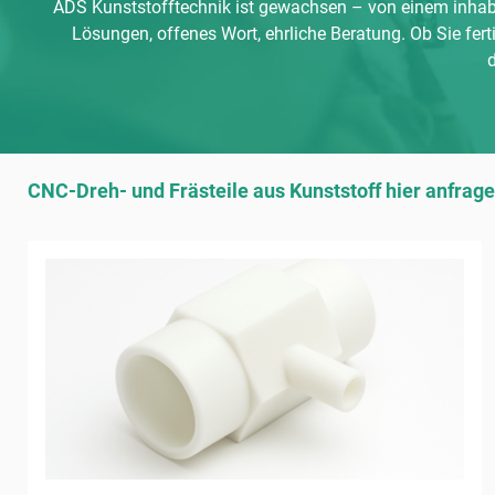
ADS Kunststofftechnik ist gewachsen – von einem inhabe
Lösungen, offenes Wort, ehrliche Beratung. Ob Sie ferti
Produktgalerie überspringen
CNC-Dreh- und Frästeile aus Kunststoff hier anfrage