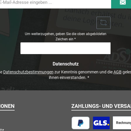
il-
dresse
Um weiterzugehen, geben Sie die oben abgebildeten
Zeichen ein
*
Datenschutz
ie
Datenschutzbestimmungen
zur Kenntnis genommen und die
AGB
geles
ihnen einverstanden.
*
IONEN
ZAHLUNGS- UND VERS
Rechnun
tz