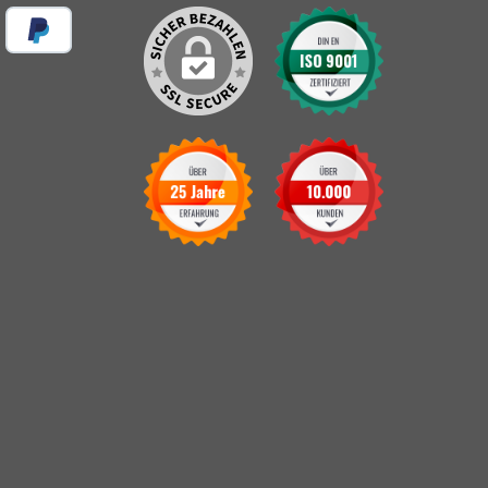
 vor Ort
Später Bezahlen