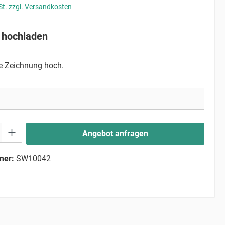
St. zzgl. Versandkosten
 hochladen
re Zeichnung hoch.
ib den gewünschten Wert ein oder benutze die Schaltflächen um die Anzahl zu erhö
Angebot anfragen
mer:
SW10042