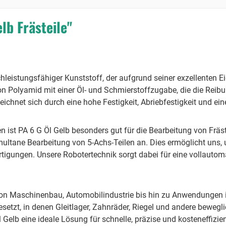
lb Frästeile"
chleistungsfähiger Kunststoff, der aufgrund seiner exzellenten 
von Polyamid mit einer Öl- und Schmierstoffzugabe, die die Reib
 zeichnet sich durch eine hohe Festigkeit, Abriebfestigkeit und e
st PA 6 G Öl Gelb besonders gut für die Bearbeitung von Fräste
tane Bearbeitung von 5-Achs-Teilen an. Dies ermöglicht uns, un
tigungen. Unsere Robotertechnik sorgt dabei für eine vollautom
on Maschinenbau, Automobilindustrie bis hin zu Anwendungen i
gesetzt, in denen Gleitlager, Zahnräder, Riegel und andere bewe
l Gelb eine ideale Lösung für schnelle, präzise und kosteneffizie