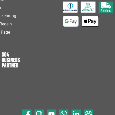
PayPal
Paketversand
m
Speditionsversand
Vorkasse
Abholung
belehrung
Regeln
Google Pay
Apple Pay
 Page