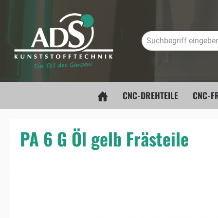
springen
Zur Hauptnavigation springen
CNC-DREHTEILE
CNC-FR
PA 6 G Öl gelb Frästeile
Bildergalerie überspringen