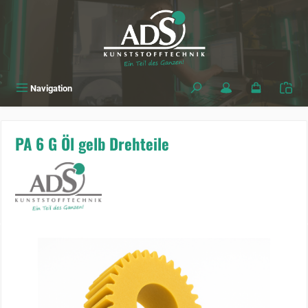
alt springen
Navigation
PA 6 G Öl gelb Drehteile
Bildergalerie überspringen