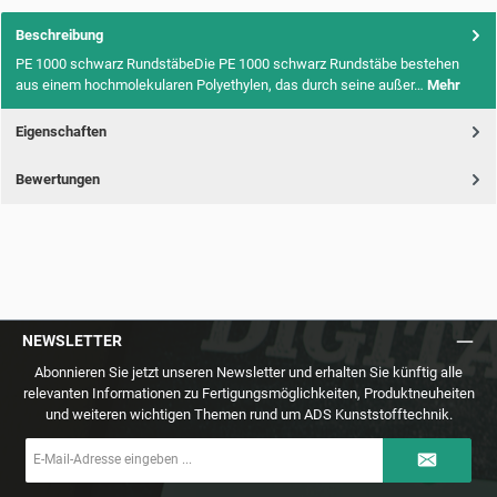
Beschreibung
PE 1000 schwarz RundstäbeDie PE 1000 schwarz Rundstäbe bestehen
aus einem hochmolekularen Polyethylen, das durch seine außer…
Mehr
Eigenschaften
Bewertungen
NEWSLETTER
Abonnieren Sie jetzt unseren Newsletter und erhalten Sie künftig alle
relevanten Informationen zu Fertigungsmöglichkeiten, Produktneuheiten
und weiteren wichtigen Themen rund um ADS Kunststofftechnik.
E-
Mail-
Adresse
*