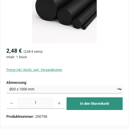
2,48 €
(2,08 € netto)
Inhalt:
1 Stück
Preise inkl. MwSt. zzgl. Versandkosten
auswählen
Abmessung
Produkt Anzahl: Gib den gewünschten Wert ein oder benutze die Schaltflächen um die Anzahl zu 
In den Warenkorb
Produktnummer:
200756