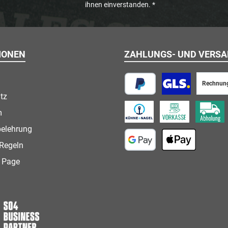
ihnen einverstanden.
*
IONEN
ZAHLUNGS- UND VERS
Rechnun
tz
PayPal
Paketversand
m
Speditionsversand
Vorkasse
Abholung
belehrung
Regeln
Google Pay
Apple Pay
 Page