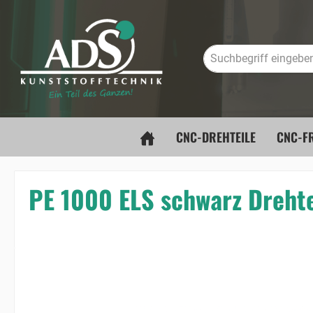
springen
Zur Hauptnavigation springen
CNC-DREHTEILE
CNC-FR
PE 1000 ELS schwarz Drehte
Bildergalerie überspringen