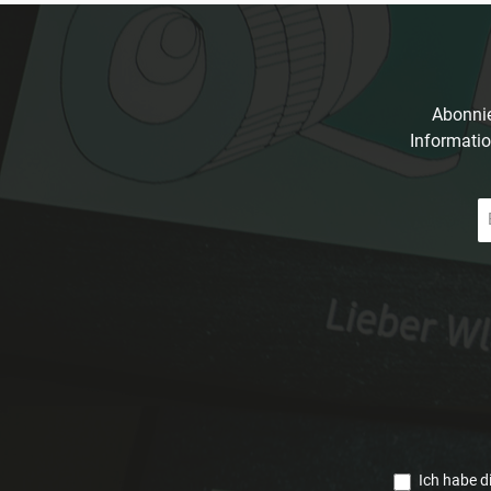
Abonnie
Informatio
E-
Ma
A
*
Ich habe d