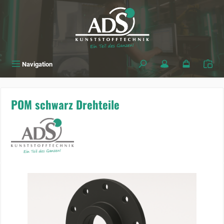
alt springen
Navigation
POM schwarz Drehteile
Bildergalerie überspringen