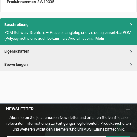
Produktnummer:
SW10035
Beschreibung
POM Schwarz Drehteile – Präzise, langlebig und vielseitig einsetzbarPOM
(Polyoxymethylen), auch bekannt als Acetal, ist ein…
Mehr
Eigenschaften
Bewertungen
NEWSLETTER
Abonnieren Sie jetzt unseren Newsletter und erhalten Sie künftig alle
relevanten Informationen zu Fertigungsmöglichkeiten, Produktneuheiten
und weiteren wichtigen Themen rund um ADS Kunststofftechnik.