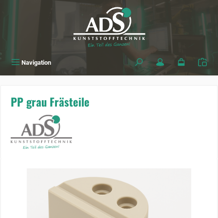
alt springen
Navigation
PP grau Frästeile
Bildergalerie überspringen