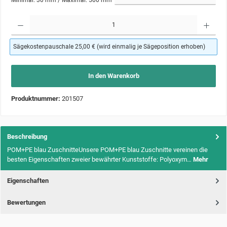
Produkt Anzahl: Gib den gewünschten Wert ein oder benutze die Schaltflächen um die Anzahl zu 
Sägekostenpauschale 25,00 € (wird einmalig je Sägeposition erhoben)
In den Warenkorb
Produktnummer:
201507
Beschreibung
POM+PE blau ZuschnitteUnsere POM+PE blau Zuschnitte vereinen die
besten Eigenschaften zweier bewährter Kunststoffe: Polyoxym…
Mehr
Eigenschaften
Bewertungen