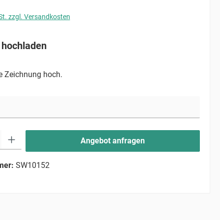
St. zzgl. Versandkosten
 hochladen
re Zeichnung hoch.
ib den gewünschten Wert ein oder benutze die Schaltflächen um die Anzahl zu erhö
Angebot anfragen
mer:
SW10152