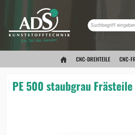
springen
Zur Hauptnavigation springen
CNC-DREHTEILE
CNC-FR
PE 500 staubgrau Frästeile
Bildergalerie überspringen