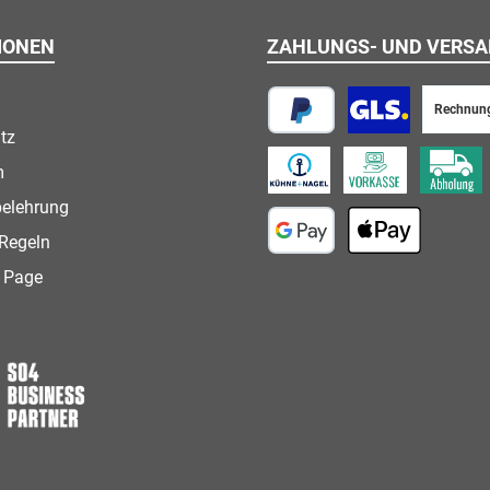
IONEN
ZAHLUNGS- UND VERS
Rechnun
tz
PayPal
Paketversand
m
Speditionsversand
Vorkasse
Abholung
belehrung
Regeln
Google Pay
Apple Pay
 Page