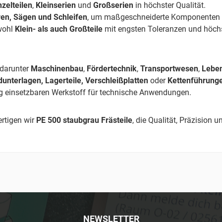
nzelteilen
,
Kleinserien
und
Großserien
in höchster Qualität.
ren, Sägen und Schleifen
, um maßgeschneiderte Komponenten mi
wohl
Klein- als auch Großteile
mit engsten Toleranzen und höchs
 darunter
Maschinenbau
,
Fördertechnik
,
Transportwesen
,
Leben
dunterlagen, Lagerteile, Verschleißplatten
oder
Kettenführung
tig einsetzbaren Werkstoff für technische Anwendungen.
rtigen wir
PE 500 staubgrau Frästeile
, die Qualität, Präzision 
NEWSLETTER