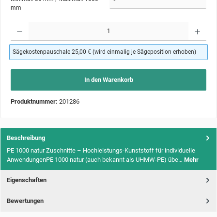
mm
Produkt Anzahl: Gib den gewünschten Wert ein oder benutze die Schaltflächen um die Anzahl zu 
Sägekostenpauschale 25,00 € (wird einmalig je Sägeposition erhoben)
In den Warenkorb
Produktnummer:
201286
Beschreibung
PE 1000 natur Zuschnitte – Hochleistungs-Kunststoff für individuelle
AnwendungenPE 1000 natur (auch bekannt als UHMW-PE) übe…
Mehr
Eigenschaften
Bewertungen