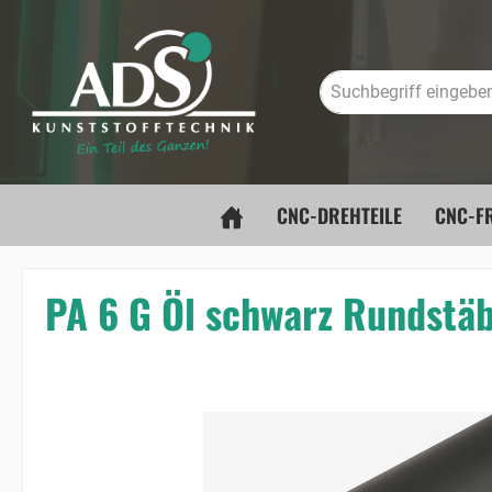
springen
Zur Hauptnavigation springen
CNC-DREHTEILE
CNC-FR
PA 6 G Öl schwarz Rundstä
Bildergalerie überspringen