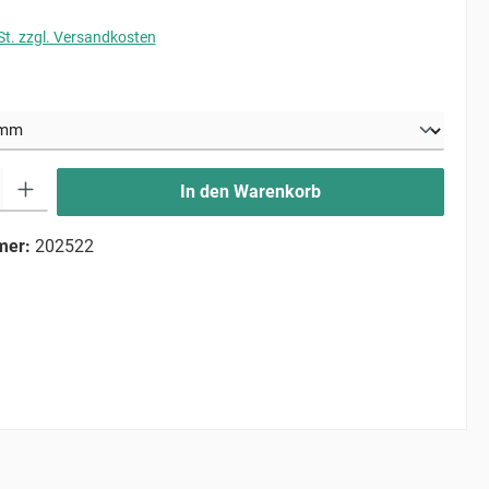
St. zzgl. Versandkosten
uswählen
ib den gewünschten Wert ein oder benutze die Schaltflächen um die Anzahl zu erhö
In den Warenkorb
mer:
202522