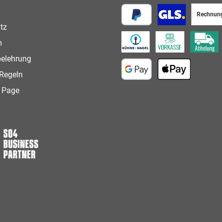
Rechnun
tz
PayPal
Paketversand
m
Speditionsversand
Vorkasse
Abholung
belehrung
Regeln
Google Pay
Apple Pay
 Page