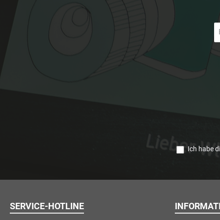
E-
Ma
A
*
Ich habe d
SERVICE-HOTLINE
INFORMAT