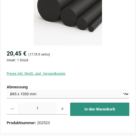
20,45 €
(17,18 € netto)
Inhalt:
1 Stück
Preise inkl. MwSt. zzgl. Versandkosten
auswählen
Abmessung
Produkt Anzahl: Gib den gewünschten Wert ein oder benutze die Schaltflächen um die Anzahl zu 
In den Warenkorb
Produktnummer:
202523