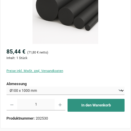
85,44 €
(71,80 € netto)
Inhalt:
1 Stück
Preise inkl. MwSt. zzgl. Versandkosten
auswählen
Abmessung
Produkt Anzahl: Gib den gewünschten Wert ein oder benutze die Schaltflächen um die Anzahl zu 
In den Warenkorb
Produktnummer:
202530