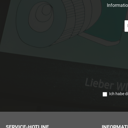
Informatio
E-
Ma
A
*
Ich habe d
SERVICE-HOTLINE
INFORMAT