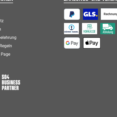
Rechnun
tz
PayPal
Paketversand
m
Speditionsversand
Vorkasse
Abholung
belehrung
Regeln
Google Pay
Apple Pay
 Page