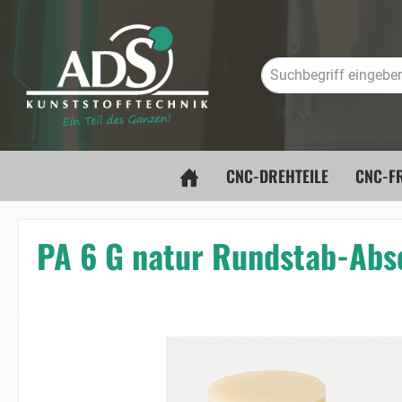
springen
Zur Hauptnavigation springen
CNC-DREHTEILE
CNC-FR
PA 6 G natur Rundstab-Ab
Bildergalerie überspringen