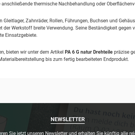
 anschließende thermische Nachbehandlung oder Oberflächenvere
 Gleitlager, Zahnräder, Rollen, Führungen, Buchsen und Gehäus
t der Werkstoff breite Verwendung. Seine Beständigkeit gegen vi
te Einsatzgebiete.
, bieten wir unter dem Artikel
PA 6 G natur Drehteile
präzise ge
aterialbereitstellung bis zum fertig bearbeiteten Endprodukt.
NEWSLETTER
ren Sie jetzt unseren Newsletter und erhalten Sie künftig alle re