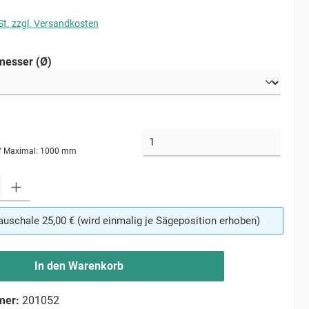
St. zzgl. Versandkosten
auswählen
esser (Ø)
/
Maximal: 1000 mm
ib den gewünschten Wert ein oder benutze die Schaltflächen um die Anzahl zu erhö
uschale 25,00 € (wird einmalig je Sägeposition erhoben)
In den Warenkorb
mer:
201052