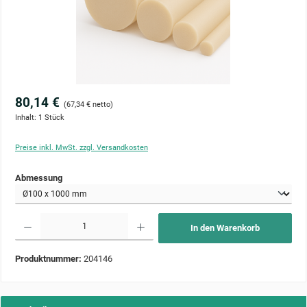
80,14 €
(67,34 € netto)
Inhalt:
1 Stück
Preise inkl. MwSt. zzgl. Versandkosten
auswählen
Abmessung
Produkt Anzahl: Gib den gewünschten Wert ein oder benutze die Schaltflächen um die Anzahl zu 
In den Warenkorb
Produktnummer:
204146