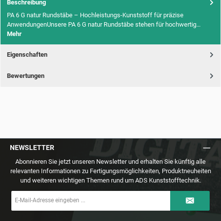
Beschreibung
PA 6 G natur Rundstäbe – Hochleistungs-Kunststoff für präzise
AnwendungenUnsere PA 6 G natur Rundstäbe stehen für hochwertig…
Mehr
Eigenschaften
Bewertungen
NEWSLETTER
Abonnieren Sie jetzt unseren Newsletter und erhalten Sie künftig alle
relevanten Informationen zu Fertigungsmöglichkeiten, Produktneuheiten
und weiteren wichtigen Themen rund um ADS Kunststofftechnik.
E-
Mail-
Adresse
*