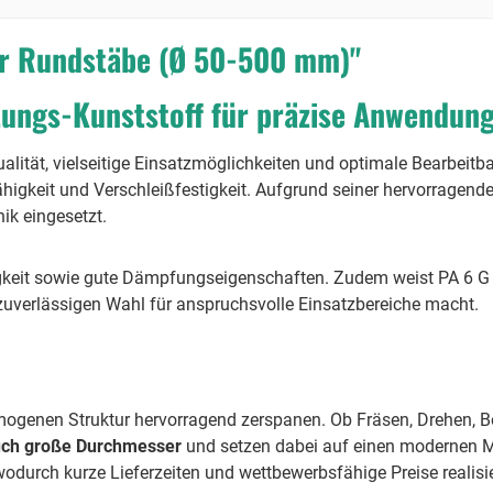
ur Rundstäbe (Ø 50-500 mm)"
tungs-Kunststoff für präzise Anwendun
alität, vielseitige Einsatzmöglichkeiten und optimale Bearbeitba
ähigkeit und Verschleißfestigkeit. Aufgrund seiner hervorrage
ik eingesetzt.
higkeit sowie gute Dämpfungseigenschaften. Zudem weist PA 6 G 
 zuverlässigen Wahl für anspruchsvolle Einsatzbereiche macht.
mogenen Struktur hervorragend zerspanen. Ob Fräsen, Drehen, Bo
auch große Durchmesser
und setzen dabei auf einen modernen 
wodurch kurze Lieferzeiten und wettbewerbsfähige Preise realisie