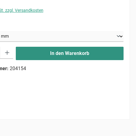
St. zzgl. Versandkosten
uswählen
ib den gewünschten Wert ein oder benutze die Schaltflächen um die Anzahl zu erhö
In den Warenkorb
mer:
204154