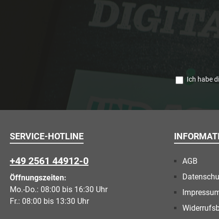
Ich habe d
SERVICE-HOTLINE
INFORMAT
+49 2561 44912-0
AGB
Datenschu
Öffnungszeiten:
Mo.-Do.: 08:00 bis 16:30 Uhr
Impressu
Fr.: 08:00 bis 13:30 Uhr
Widerrufs