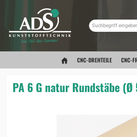
springen
Zur Hauptnavigation springen
CNC-DREHTEILE
CNC-FR
PA 6 G natur Rundstäbe (
Bildergalerie überspringen