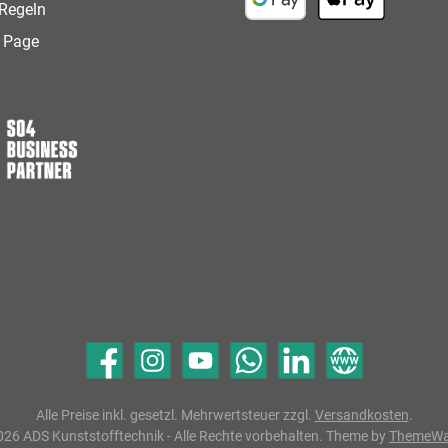
Regeln
Google Pay
Apple Pay
 Page
Facebook
Instagram
YouTube
WhatsApp
LinkedIn
Website
Alle Preise inkl. gesetzl. Mehrwertsteuer zzgl.
Versandkosten
.
26 ADS Kunststofftechnik - Alle Rechte vorbehalten. Theme by
ThemeW