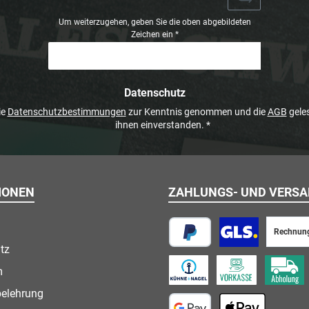
Um weiterzugehen, geben Sie die oben abgebildeten
Zeichen ein
*
Datenschutz
ie
Datenschutzbestimmungen
zur Kenntnis genommen und die
AGB
geles
ihnen einverstanden.
*
IONEN
ZAHLUNGS- UND VERS
Rechnun
tz
PayPal
Paketversand
m
Speditionsversand
Vorkasse
Abholung
belehrung