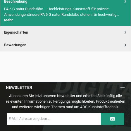
Beschreibung
PA 6 G natur Rundstäbe – Hochleistungs-Kunststoff für präzise
AnwendungenUnsere PA 6 G natur Rundstäbe stehen für hochwertig…
Mehr
Eigenschaften
Bewertungen
NEWSLETTER
Abonnieren Sie jetzt unseren Newsletter und erhalten Sie künftig alle
relevanten Informationen zu Fertigungsmöglichkeiten, Produktneuheiten
und weiteren wichtigen Themen rund um ADS Kunststofftechnik.
E-
Mail-
Adresse
*