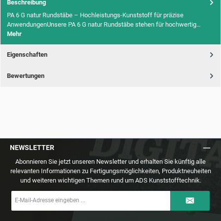
Beschreibung
PA 6 G natur Rundstäbe – Hochleistungs-Kunststoff für präzise
AnwendungenUnsere PA 6 G natur Rundstäbe stehen für hochwertig…
Mehr
Eigenschaften
Bewertungen
NEWSLETTER
Abonnieren Sie jetzt unseren Newsletter und erhalten Sie künftig alle
relevanten Informationen zu Fertigungsmöglichkeiten, Produktneuheiten
und weiteren wichtigen Themen rund um ADS Kunststofftechnik.
E-
Mail-
Adresse
*