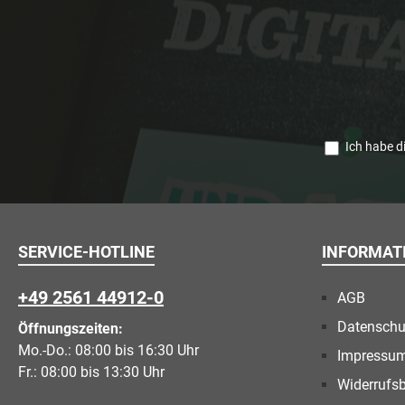
Ich habe d
SERVICE-HOTLINE
INFORMAT
+49 2561 44912-0
AGB
Datenschu
Öffnungszeiten:
Mo.-Do.: 08:00 bis 16:30 Uhr
Impressu
Fr.: 08:00 bis 13:30 Uhr
Widerrufs