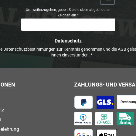
Um weiterzugehen, geben Sie die oben abgebildeten
Zeichen ein
*
Datenschutz
ie
Datenschutzbestimmungen
zur Kenntnis genommen und die
AGB
geles
ihnen einverstanden.
*
IONEN
ZAHLUNGS- UND VERS
Rechnun
tz
PayPal
Paketversand
m
Speditionsversand
Vorkasse
Abholung
belehrung