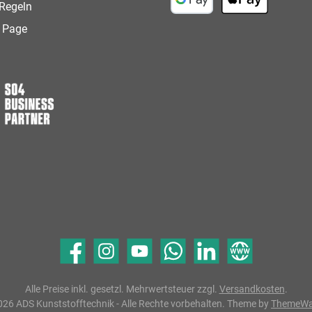
Regeln
Google Pay
Apple Pay
 Page
Facebook
Instagram
YouTube
WhatsApp
LinkedIn
Website
Alle Preise inkl. gesetzl. Mehrwertsteuer zzgl.
Versandkosten
.
26 ADS Kunststofftechnik - Alle Rechte vorbehalten. Theme by
ThemeW