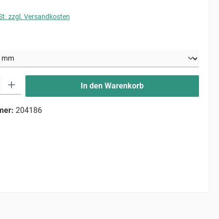
St. zzgl. Versandkosten
uswählen
ib den gewünschten Wert ein oder benutze die Schaltflächen um die Anzahl zu erhö
In den Warenkorb
mer:
204186