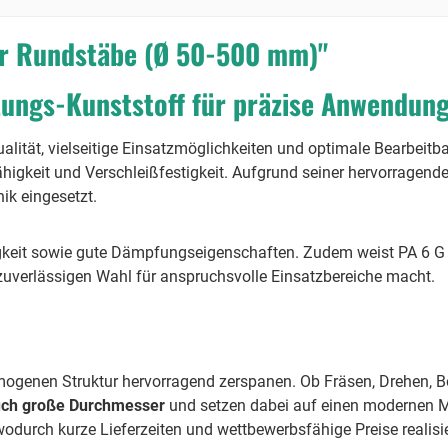
ur Rundstäbe (Ø 50-500 mm)"
tungs-Kunststoff für präzise Anwendun
alität, vielseitige Einsatzmöglichkeiten und optimale Bearbeitba
ähigkeit und Verschleißfestigkeit. Aufgrund seiner hervorrage
ik eingesetzt.
higkeit sowie gute Dämpfungseigenschaften. Zudem weist PA 6 G 
 zuverlässigen Wahl für anspruchsvolle Einsatzbereiche macht.
mogenen Struktur hervorragend zerspanen. Ob Fräsen, Drehen, Bo
auch große Durchmesser
und setzen dabei auf einen modernen 
wodurch kurze Lieferzeiten und wettbewerbsfähige Preise realisie