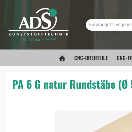
springen
Zur Hauptnavigation springen
CNC-DREHTEILE
CNC-FR
PA 6 G natur Rundstäbe (
Bildergalerie überspringen