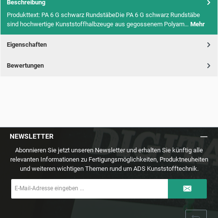
Beschreibung
Produkttext: PA 6 G schwarz RundstäbeDie PA 6 G schwarz Rundstäbe
sind hochwertige Kunststoffhalbzeuge aus gegossenem Polyam…
Mehr
Eigenschaften
Bewertungen
NEWSLETTER
Abonnieren Sie jetzt unseren Newsletter und erhalten Sie künftig alle
relevanten Informationen zu Fertigungsmöglichkeiten, Produktneuheiten
und weiteren wichtigen Themen rund um ADS Kunststofftechnik.
E-
Mail-
Adresse
*