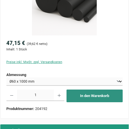
47,15 €
(39,62 € netto)
Inhalt:
1 Stück
Preise inkl. MwSt. zzgl. Versandkosten
auswählen
Abmessung
Produkt Anzahl: Gib den gewünschten Wert ein oder benutze die Schaltflächen um die Anzahl zu 
In den Warenkorb
Produktnummer:
204192