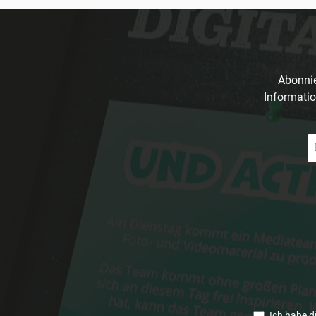
Abonnie
Informatio
E-
Ma
A
*
Ich habe d