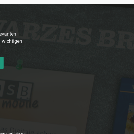
levanten
n wichtigen
en und bin mit