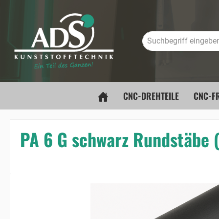
springen
Zur Hauptnavigation springen
CNC-DREHTEILE
CNC-FR
PA 6 G schwarz Rundstäbe
Bildergalerie überspringen