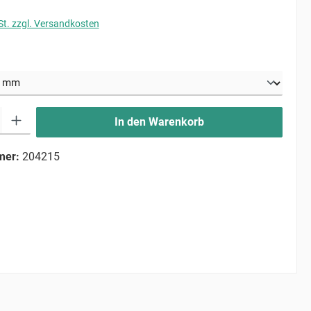
St. zzgl. Versandkosten
uswählen
ib den gewünschten Wert ein oder benutze die Schaltflächen um die Anzahl zu erhö
In den Warenkorb
mer:
204215