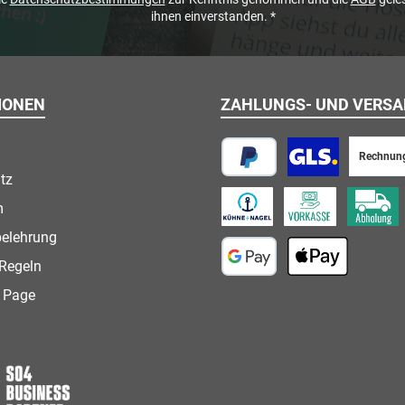
ihnen einverstanden.
*
IONEN
ZAHLUNGS- UND VERS
Rechnun
tz
PayPal
Paketversand
m
Speditionsversand
Vorkasse
Abholung
belehrung
Regeln
Google Pay
Apple Pay
 Page