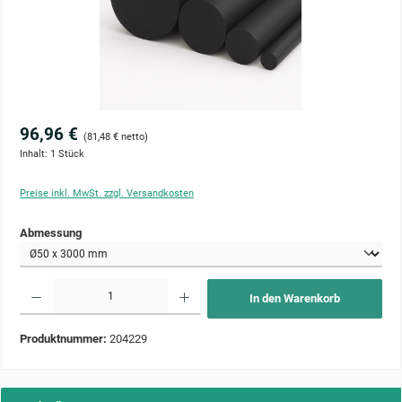
96,96 €
(81,48 € netto)
Inhalt:
1 Stück
Preise inkl. MwSt. zzgl. Versandkosten
auswählen
Abmessung
Produkt Anzahl: Gib den gewünschten Wert ein oder benutze die Schaltflächen um die Anzahl zu 
In den Warenkorb
Produktnummer:
204229