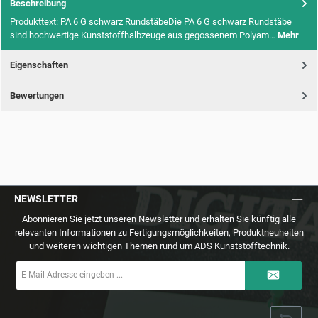
Beschreibung
Produkttext: PA 6 G schwarz RundstäbeDie PA 6 G schwarz Rundstäbe
sind hochwertige Kunststoffhalbzeuge aus gegossenem Polyam…
Mehr
Eigenschaften
Bewertungen
NEWSLETTER
Abonnieren Sie jetzt unseren Newsletter und erhalten Sie künftig alle
relevanten Informationen zu Fertigungsmöglichkeiten, Produktneuheiten
und weiteren wichtigen Themen rund um ADS Kunststofftechnik.
E-
Mail-
Adresse
*