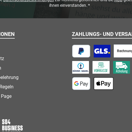
ihnen einverstanden.
*
IONEN
ZAHLUNGS- UND VERS
Rechnun
tz
PayPal
Paketversand
m
Speditionsversand
Vorkasse
Abholung
belehrung
Regeln
Google Pay
Apple Pay
 Page