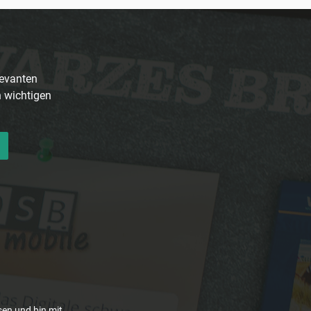
levanten
n wichtigen
en und bin mit