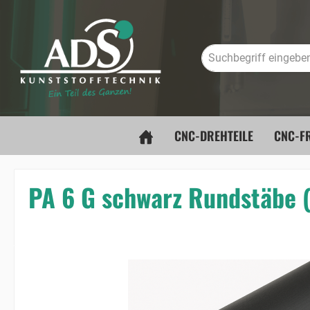
springen
Zur Hauptnavigation springen
CNC-DREHTEILE
CNC-FR
PA 6 G schwarz Rundstäbe
Bildergalerie überspringen