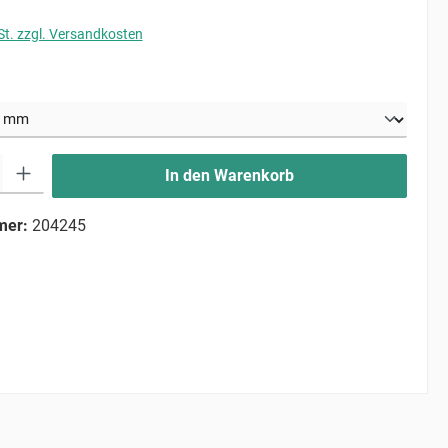
St. zzgl. Versandkosten
uswählen
ib den gewünschten Wert ein oder benutze die Schaltflächen um die Anzahl zu erhö
In den Warenkorb
mer:
204245