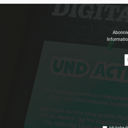
Abonnie
Informatio
E-
Ma
A
*
Ich habe d