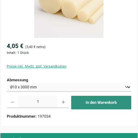
4,05 €
(3,40 € netto)
Inhalt:
1 Stück
Preise inkl. MwSt. zzgl. Versandkosten
auswählen
Abmessung
Produkt Anzahl: Gib den gewünschten Wert ein oder benutze die Schaltflächen um die Anzahl zu 
In den Warenkorb
Produktnummer:
197034