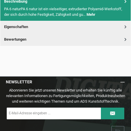
Beschreibung
PA 6 naturPA 6 natur ist ein vielseitiger, extrudierter Polyamid-Werkstoff,
der sich durch hohe Festigkeit, Zähigkeit und gu…
Mehr
Eigenschaften
Bewertungen
NEWSLETTER
Abonnieren Sie jetzt unseren Newsletter und erhalten Sie künftig alle
relevanten Informationen zu Fertigungsmöglichkeiten, Produktneuheiten
und weiteren wichtigen Themen rund um ADS Kunststofftechnik.
E-
Mail-
Adresse
*