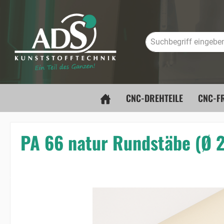
springen
Zur Hauptnavigation springen
CNC-DREHTEILE
CNC-FR
PA 66 natur Rundstäbe (Ø
Bildergalerie überspringen