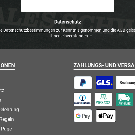
Datenschutz
ie
Datenschutzbestimmungen
zur Kenntnis genommen und die
AGB
geles
ihnen einverstanden.
*
IONEN
ZAHLUNGS- UND VERS
Rechnun
tz
PayPal
Paketversand
m
Speditionsversand
Vorkasse
Abholung
belehrung
Regeln
Google Pay
Apple Pay
 Page