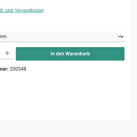
St. zzgl. Versandkosten
uswählen
ib den gewünschten Wert ein oder benutze die Schaltflächen um die Anzahl zu erhö
In den Warenkorb
mer:
200548