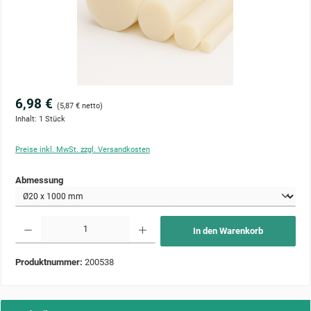
6,98 €
(5,87 € netto)
Inhalt:
1 Stück
Preise inkl. MwSt. zzgl. Versandkosten
auswählen
Abmessung
Produkt Anzahl: Gib den gewünschten Wert ein oder benutze die Schaltflächen um die Anzahl zu 
In den Warenkorb
Produktnummer:
200538