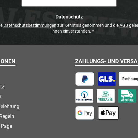
Datenschutz
ie
Datenschutzbestimmungen
zur Kenntnis genommen und die
AGB
geles
ihnen einverstanden.
*
IONEN
ZAHLUNGS- UND VERS
Rechnun
tz
PayPal
Paketversand
m
Speditionsversand
Vorkasse
Abholung
belehrung
Regeln
Google Pay
Apple Pay
 Page