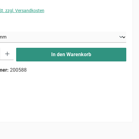
St. zzgl. Versandkosten
uswählen
ib den gewünschten Wert ein oder benutze die Schaltflächen um die Anzahl zu erhö
In den Warenkorb
mer:
200588