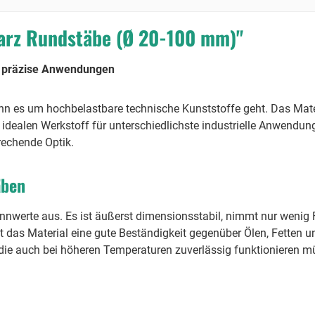
arz Rundstäbe (Ø 20-100 mm)"
r präzise Anwendungen
n es um hochbelastbare technische Kunststoffe geht. Das Mate
inem idealen Werkstoff für unterschiedlichste industrielle Anwen
rechende Optik.
äben
nwerte aus. Es ist äußerst dimensionsstabil, nimmt nur wenig 
s Material eine gute Beständigkeit gegenüber Ölen, Fetten un
die auch bei höheren Temperaturen zuverlässig funktionieren m