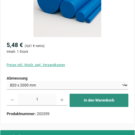
5,48 €
(4,61 € netto)
Inhalt:
1 Stück
Preise inkl. MwSt. zzgl. Versandkosten
auswählen
Abmessung
Produkt Anzahl: Gib den gewünschten Wert ein oder benutze die Schaltflächen um die Anzahl zu 
In den Warenkorb
Produktnummer:
202359