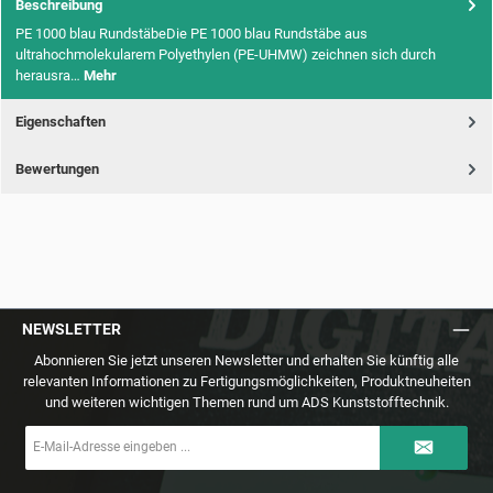
Beschreibung
PE 1000 blau RundstäbeDie PE 1000 blau Rundstäbe aus
ultrahochmolekularem Polyethylen (PE-UHMW) zeichnen sich durch
herausra…
Mehr
Eigenschaften
Bewertungen
NEWSLETTER
Abonnieren Sie jetzt unseren Newsletter und erhalten Sie künftig alle
relevanten Informationen zu Fertigungsmöglichkeiten, Produktneuheiten
und weiteren wichtigen Themen rund um ADS Kunststofftechnik.
E-
Mail-
Adresse
*