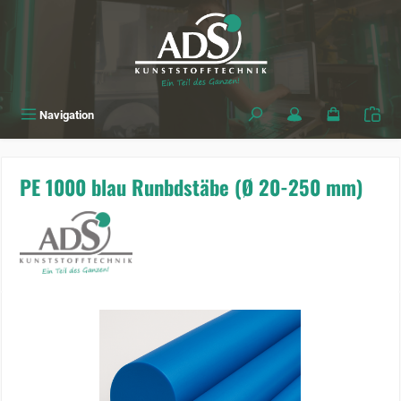
alt springen
Navigation
PE 1000 blau Runbdstäbe (Ø 20-250 mm)
Bildergalerie überspringen