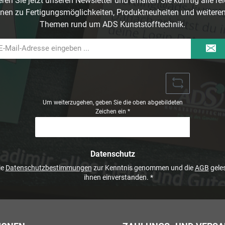
ren Sie jetzt unseren Newsletter und erhalten Sie künftig alle re
nen zu Fertigungsmöglichkeiten, Produktneuheiten und weitere
Themen rund um ADS Kunststofftechnik.
il-
dresse
Um weiterzugehen, geben Sie die oben abgebildeten
Zeichen ein
*
Datenschutz
ie
Datenschutzbestimmungen
zur Kenntnis genommen und die
AGB
geles
ihnen einverstanden.
*