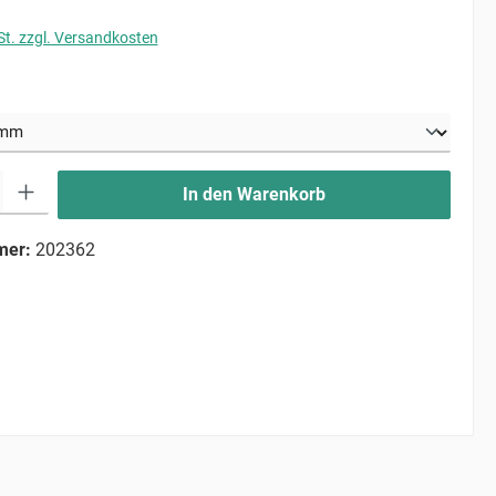
St. zzgl. Versandkosten
uswählen
ib den gewünschten Wert ein oder benutze die Schaltflächen um die Anzahl zu erhö
In den Warenkorb
mer:
202362