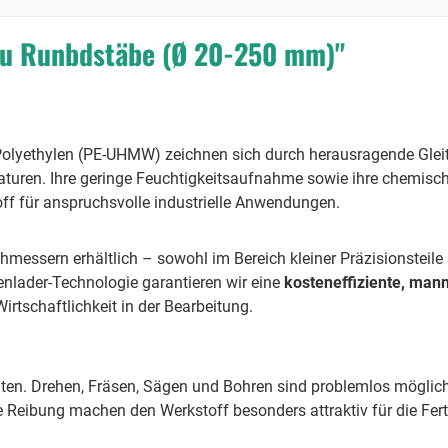
au Runbdstäbe (Ø 20-250 mm)"
lyethylen (PE-UHMW) zeichnen sich durch herausragende Gleite
raturen. Ihre geringe Feuchtigkeitsaufnahme sowie ihre chemis
f für anspruchsvolle industrielle Anwendungen.
chmessern erhältlich – sowohl im Bereich kleiner Präzisionstei
lader-Technologie garantieren wir eine
kosteneffiziente, man
irtschaftlichkeit in der Bearbeitung.
iten. Drehen, Fräsen, Sägen und Bohren sind problemlos mögli
e Reibung machen den Werkstoff besonders attraktiv für die Fe