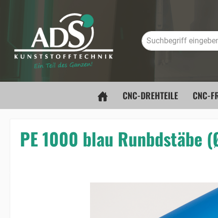
springen
Zur Hauptnavigation springen
CNC-DREHTEILE
CNC-FR
PE 1000 blau Runbdstäbe 
Bildergalerie überspringen