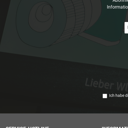
Abonnie
Informatio
E-
Ma
A
*
Ich habe d