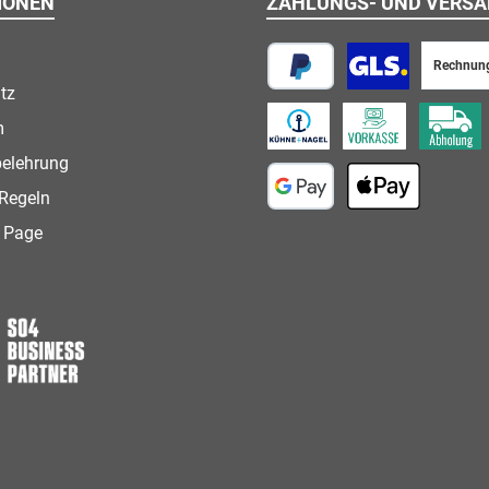
IONEN
ZAHLUNGS- UND VERS
Rechnun
tz
PayPal
Paketversand
m
Speditionsversand
Vorkasse
Abholung
belehrung
Regeln
Google Pay
Apple Pay
 Page