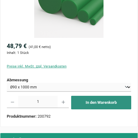
48,79 €
(41,00 € netto)
Inhalt:
1 Stück
Preise inkl. MwSt. zzgl. Versandkosten
auswählen
Abmessung
Produkt Anzahl: Gib den gewünschten Wert ein oder benutze die Schaltflächen um die Anzahl zu 
In den Warenkorb
Produktnummer:
200792