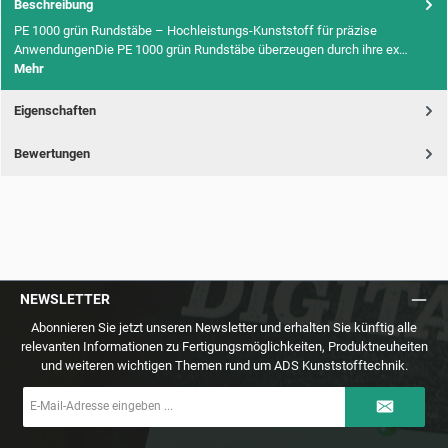
Beschreibung
PE 1000 grün Rundstäbe – Hochleistungs-Kunststoff für präzise
AnwendungenDie PE 1000 grün Rundstäbe überzeugen durch ihre ex…
Mehr
Eigenschaften
Bewertungen
NEWSLETTER
Abonnieren Sie jetzt unseren Newsletter und erhalten Sie künftig alle
relevanten Informationen zu Fertigungsmöglichkeiten, Produktneuheiten
und weiteren wichtigen Themen rund um ADS Kunststofftechnik.
E-
Mail-
Adresse
*