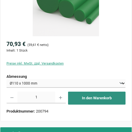
70,93 €
(59,61 € netto)
Inhalt:
1 Stück
Preise inkl. MwSt. zzgl. Versandkosten
auswählen
Abmessung
Produkt Anzahl: Gib den gewünschten Wert ein oder benutze die Schaltflächen um die Anzahl zu 
In den Warenkorb
Produktnummer:
200794