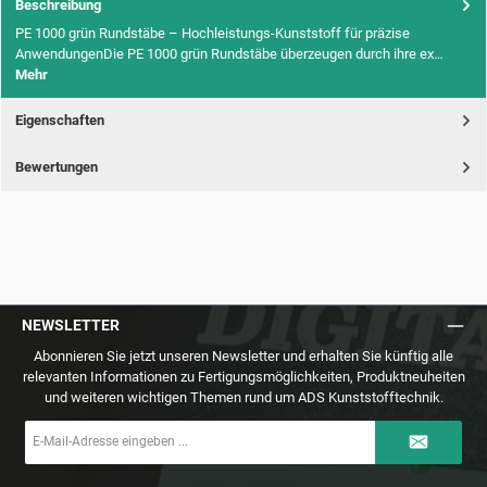
Beschreibung
PE 1000 grün Rundstäbe – Hochleistungs-Kunststoff für präzise
AnwendungenDie PE 1000 grün Rundstäbe überzeugen durch ihre ex…
Mehr
Eigenschaften
Bewertungen
NEWSLETTER
Abonnieren Sie jetzt unseren Newsletter und erhalten Sie künftig alle
relevanten Informationen zu Fertigungsmöglichkeiten, Produktneuheiten
und weiteren wichtigen Themen rund um ADS Kunststofftechnik.
E-
Mail-
Adresse
*