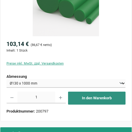
103,14 €
(86,67 € netto)
Inhalt:
1 Stück
Preise inkl. MwSt. zzgl. Versandkosten
auswählen
Abmessung
Produkt Anzahl: Gib den gewünschten Wert ein oder benutze die Schaltflächen um die Anzahl zu 
In den Warenkorb
Produktnummer:
200797