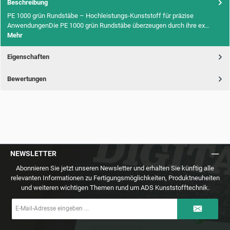
Beschreibung
PE 1000 grün Rundstäbe – Hochleistungs-Kunststoff für präzise
AnwendungenDie PE 1000 grün Rundstäbe überzeugen durch ihre ex…
Mehr
Eigenschaften
Bewertungen
NEWSLETTER
Abonnieren Sie jetzt unseren Newsletter und erhalten Sie künftig alle
relevanten Informationen zu Fertigungsmöglichkeiten, Produktneuheiten
und weiteren wichtigen Themen rund um ADS Kunststofftechnik.
E-
Mail-
Adresse
*