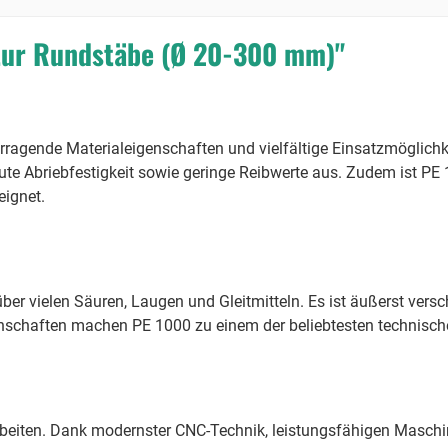
tur Rundstäbe (Ø 20-300 mm)"
ragende Materialeigenschaften und vielfältige Einsatzmöglichke
ute Abriebfestigkeit sowie geringe Reibwerte aus. Zudem ist PE
eignet.
er vielen Säuren, Laugen und Gleitmitteln. Es ist äußerst vers
genschaften machen PE 1000 zu einem der beliebtesten technisc
rbeiten. Dank modernster CNC-Technik, leistungsfähigen Maschi