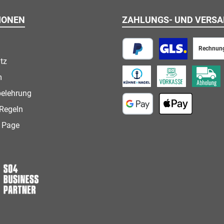
IONEN
ZAHLUNGS- UND VERS
Rechnun
tz
PayPal
Paketversand
m
Speditionsversand
Vorkasse
Abholung
belehrung
Regeln
Google Pay
Apple Pay
 Page