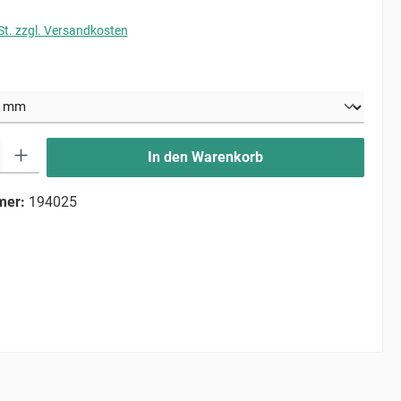
St. zzgl. Versandkosten
uswählen
ib den gewünschten Wert ein oder benutze die Schaltflächen um die Anzahl zu erhö
In den Warenkorb
mer:
194025