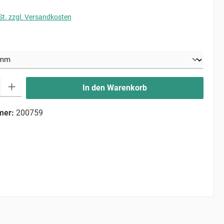
St. zzgl. Versandkosten
uswählen
ib den gewünschten Wert ein oder benutze die Schaltflächen um die Anzahl zu erhö
In den Warenkorb
mer:
200759