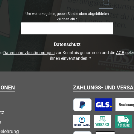
Um weiterzugehen, geben Sie die oben abgebildeten
Zeichen ein
*
Datenschutz
ie
Datenschutzbestimmungen
zur Kenntnis genommen und die
AGB
geles
ihnen einverstanden.
*
IONEN
ZAHLUNGS- UND VERS
Rechnun
tz
PayPal
Paketversand
m
Speditionsversand
Vorkasse
Abholung
belehrung