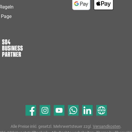
Regeln
Google Pay
Apple Pay
 Page
Facebook
Instagram
YouTube
WhatsApp
LinkedIn
Website
Alle Preise inkl. gesetzl. Mehrwertsteuer zzgl.
Versandkosten
.