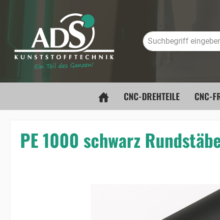
springen
Zur Hauptnavigation springen
CNC-DREHTEILE
CNC-FR
PE 1000 schwarz Rundstäb
Bildergalerie überspringen