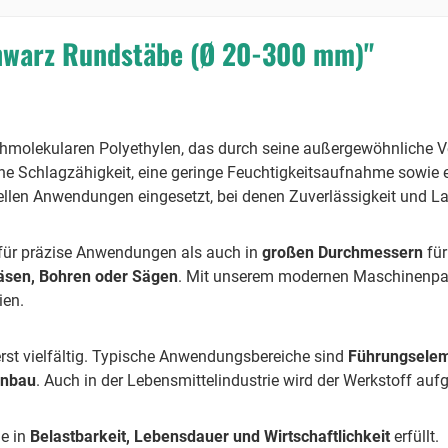
hwarz Rundstäbe (Ø 20-300 mm)"
molekularen Polyethylen, das durch seine außergewöhnliche Ver
hohe Schlagzähigkeit, eine geringe Feuchtigkeitsaufnahme sowie
ellen Anwendungen eingesetzt, bei denen Zuverlässigkeit und Lan
für präzise Anwendungen als auch in
großen Durchmessern
für
äsen, Bohren oder Sägen
. Mit unserem modernen Maschinenpark
ien.
rst vielfältig. Typische Anwendungsbereiche sind
Führungseleme
enbau
. Auch in der Lebensmittelindustrie wird der Werkstoff au
he in
Belastbarkeit, Lebensdauer und Wirtschaftlichkeit
erfüllt.