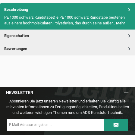
Beschreibung
PE 1000 schwarz RundstäbeDie PE 1000 schwarz Rundstäbe bestehen
aus einem hochmolekularen Polyethylen, das durch seine außer…
Mehr
Eigenschaften
Bewertungen
NEWSLETTER
Abonnieren Sie jetzt unseren Newsletter und erhalten Sie künftig alle
relevanten Informationen zu Fertigungsmöglichkeiten, Produktneuheiten
und weiteren wichtigen Themen rund um ADS Kunststofftechnik.
E-
Mail-
Adresse
*