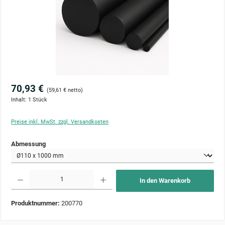
70,93 €
(59,61 € netto)
Inhalt:
1 Stück
Preise inkl. MwSt. zzgl. Versandkosten
auswählen
Abmessung
Produkt Anzahl: Gib den gewünschten Wert ein oder benutze die Schaltflächen um die Anzahl zu 
In den Warenkorb
Produktnummer:
200770