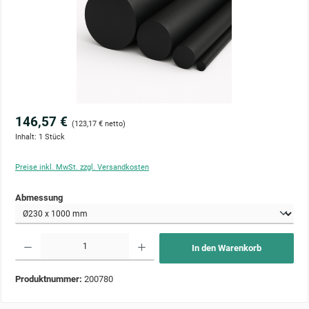
146,57 €
(123,17 € netto)
Inhalt:
1 Stück
Preise inkl. MwSt. zzgl. Versandkosten
auswählen
Abmessung
Produkt Anzahl: Gib den gewünschten Wert ein oder benutze die Schaltflächen um die Anzahl zu 
In den Warenkorb
Produktnummer:
200780