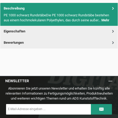
Beschreibung
PE 1000 schwarz RundstäbeDie PE 1000 schwarz Rundstäbe bestehen
aus einem hochmolekularen Polyethylen, das durch seine außer…
Mehr
Eigenschaften
Bewertungen
NEWSLETTER
Abonnieren Sie jetzt unseren Newsletter und erhalten Sie künftig alle
relevanten Informationen zu Fertigungsmöglichkeiten, Produktneuheiten
und weiteren wichtigen Themen rund um ADS Kunststofftechnik.
E-
Mail-
Adresse
*