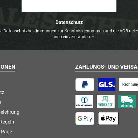
Datenschutz
ie
Datenschutzbestimmungen
zur Kenntnis genommen und die
AGB
geles
ihnen einverstanden.
*
IONEN
ZAHLUNGS- UND VERS
Rechnun
tz
PayPal
Paketversand
m
Speditionsversand
Vorkasse
Abholung
belehrung
Regeln
Google Pay
Apple Pay
 Page