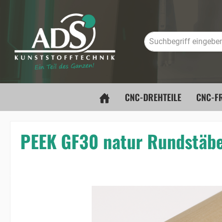
springen
Zur Hauptnavigation springen
CNC-DREHTEILE
CNC-FR
PEEK GF30 natur Rundstäb
Bildergalerie überspringen