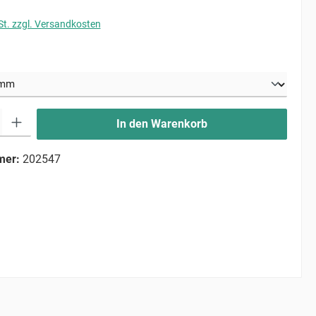
St. zzgl. Versandkosten
uswählen
ib den gewünschten Wert ein oder benutze die Schaltflächen um die Anzahl zu erhö
In den Warenkorb
mer:
202547