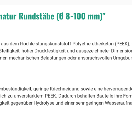
natur Rundstäbe (Ø 8-100 mm)"
aus dem Hochleistungskunststoff Polyetheretherketon (PEEK), ve
Steifigkeit, hoher Druckfestigkeit und ausgezeichneter Dimensio
xtremen mechanischen Belastungen oder anspruchsvollen Umgebu
beständigkeit, geringe Kriechneigung sowie eine hervorragende V
eich zu unverstärktem PEEK. Dadurch behalten Bauteile ihre Fo
gkeit gegenüber Hydrolyse und einer sehr geringen Wasseraufn