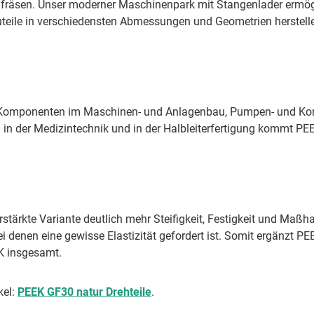
 fräsen. Unser moderner Maschinenpark mit Stangenlader ermögl
auteile in verschiedensten Abmessungen und Geometrien herstelle
e Komponenten im Maschinen- und Anlagenbau, Pumpen- und Kom
ch in der Medizintechnik und in der Halbleiterfertigung kommt 
rstärkte Variante deutlich mehr Steifigkeit, Festigkeit und Maß
 denen eine gewisse Elastizität gefordert ist. Somit ergänzt P
EK insgesamt.
kel:
PEEK GF30 natur Drehteile
.