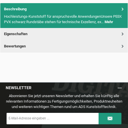
Beschreibung
Hochleistungs-Kunststoff für anspruchsvolle AnwendungenUnsere PEEK
PVX schwarz Rundstäbe stehen für technische Exzellenz, ex…
Mehr
Eigenschaften
Bewertungen
NEWSLETTER
Abonnieren Sie jetzt unseren Newsletter und erhalten Sie künftig alle
relevanten Informationen zu Fertigungsmöglichkeiten, Produktneuheiten
und weiteren wichtigen Themen rund um ADS Kunststofftechnik.
E-
Mail-
Adresse
*