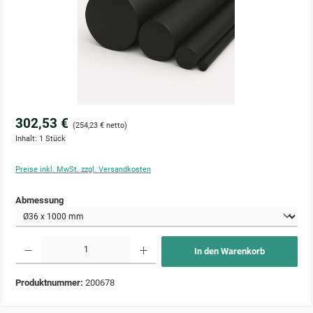
302,53 €
(254,23 € netto)
Inhalt:
1 Stück
Preise inkl. MwSt. zzgl. Versandkosten
auswählen
Abmessung
Produkt Anzahl: Gib den gewünschten Wert ein oder benutze die Schaltflächen um die Anzahl zu 
In den Warenkorb
Produktnummer:
200678