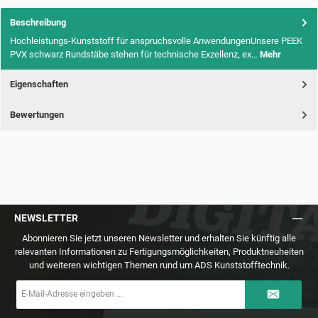
Beschreibung
Hochleistungs-Kunststoff für anspruchsvolle AnwendungenUnsere PEEK
PVX schwarz Rundstäbe stehen für technische Exzellenz, ex…
Mehr
Eigenschaften
Bewertungen
NEWSLETTER
Abonnieren Sie jetzt unseren Newsletter und erhalten Sie künftig alle
relevanten Informationen zu Fertigungsmöglichkeiten, Produktneuheiten
und weiteren wichtigen Themen rund um ADS Kunststofftechnik.
E-
Mail-
Adresse
*