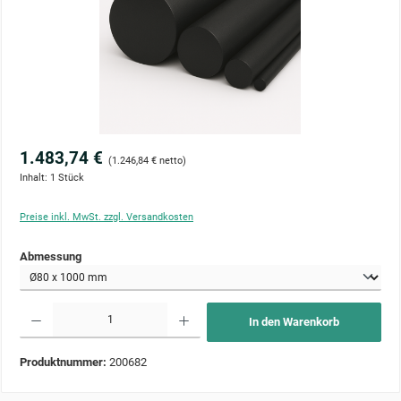
1.483,74 €
(1.246,84 € netto)
Inhalt:
1 Stück
Preise inkl. MwSt. zzgl. Versandkosten
auswählen
Abmessung
Produkt Anzahl: Gib den gewünschten Wert ein oder benutze die Schaltflächen um die Anzahl zu 
In den Warenkorb
Produktnummer:
200682