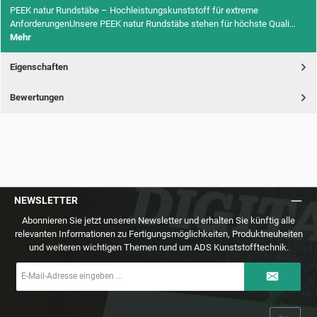
PEEK natur Rundstäbe – Hochleistungskunststoff für extreme
AnforderungenUnsere PEEK natur Rundstäbe stehen für höchste Quali…
Mehr
Eigenschaften
Bewertungen
NEWSLETTER
Abonnieren Sie jetzt unseren Newsletter und erhalten Sie künftig alle
relevanten Informationen zu Fertigungsmöglichkeiten, Produktneuheiten
und weiteren wichtigen Themen rund um ADS Kunststofftechnik.
E-
Mail-
Adresse
*