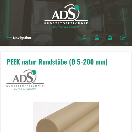
alt springen
Navigation
PEEK natur Rundstäbe (Ø 5-200 mm)
Bildergalerie überspringen