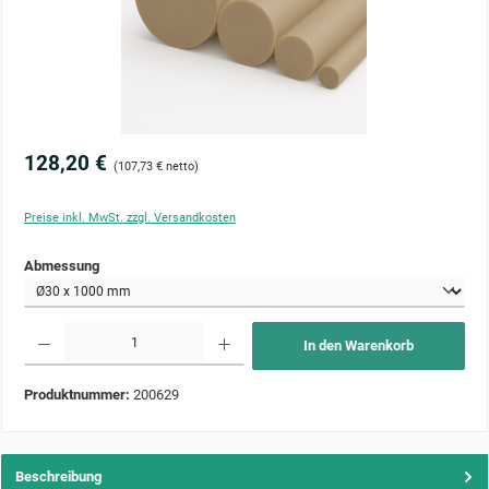
128,20 €
(107,73 € netto)
Preise inkl. MwSt. zzgl. Versandkosten
auswählen
Abmessung
Produkt Anzahl: Gib den gewünschten Wert ein oder benutze die Schaltflächen um die Anzahl zu 
In den Warenkorb
Produktnummer:
200629
Beschreibung