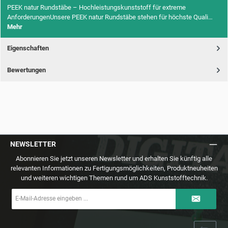
PEEK natur Rundstäbe – Hochleistungskunststoff für extreme
AnforderungenUnsere PEEK natur Rundstäbe stehen für höchste Quali…
Mehr
Eigenschaften
Bewertungen
NEWSLETTER
Abonnieren Sie jetzt unseren Newsletter und erhalten Sie künftig alle
relevanten Informationen zu Fertigungsmöglichkeiten, Produktneuheiten
und weiteren wichtigen Themen rund um ADS Kunststofftechnik.
E-
Mail-
Adresse
*