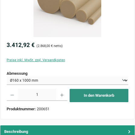
3.412,92 €
(2.868,00 € netto)
Preise inkl. MwSt. zzgl. Versandkosten
auswählen
Abmessung
Produkt Anzahl: Gib den gewünschten Wert ein oder benutze die Schaltflächen um die Anzahl zu 
In den Warenkorb
Produktnummer:
200651
Beschreibung