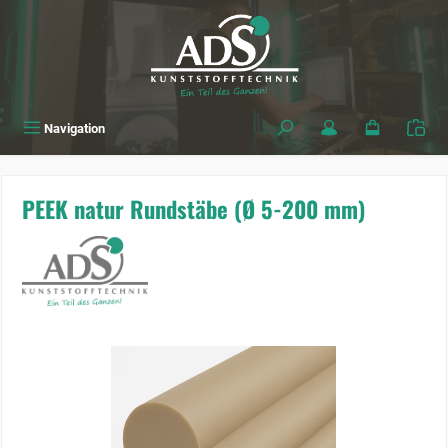
alt springen
Navigation
PEEK natur Rundstäbe (Ø 5-200 mm)
Bildergalerie überspringen