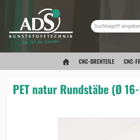
springen
Zur Hauptnavigation springen
CNC-DREHTEILE
CNC-FR
PET natur Rundstäbe (Ø 1
Bildergalerie überspringen