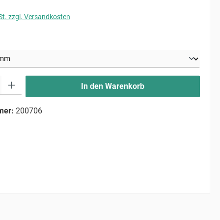
St. zzgl. Versandkosten
uswählen
ib den gewünschten Wert ein oder benutze die Schaltflächen um die Anzahl zu erhö
In den Warenkorb
mer:
200706