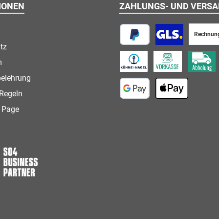
IONEN
ZAHLUNGS- UND VERS
Rechnun
tz
PayPal
Paketversand
m
Speditionsversand
Vorkasse
Abholung
belehrung
Regeln
Google Pay
Apple Pay
 Page