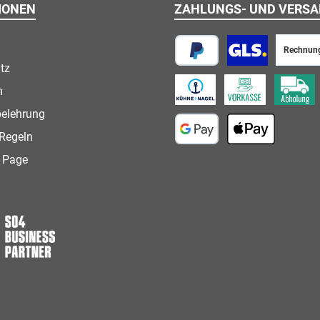
IONEN
ZAHLUNGS- UND VERS
Rechnun
tz
PayPal
Paketversand
m
Speditionsversand
Vorkasse
Abholung
belehrung
Regeln
Google Pay
Apple Pay
 Page