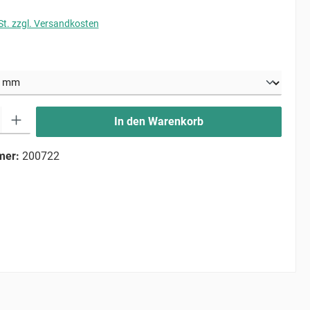
St. zzgl. Versandkosten
uswählen
ib den gewünschten Wert ein oder benutze die Schaltflächen um die Anzahl zu erhö
In den Warenkorb
mer:
200722