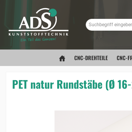
springen
Zur Hauptnavigation springen
CNC-DREHTEILE
CNC-FR
PET natur Rundstäbe (Ø 1
Bildergalerie überspringen