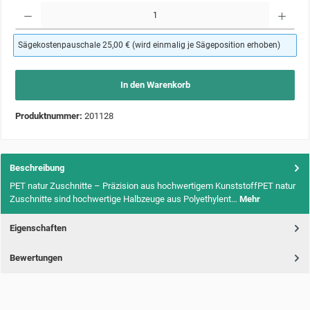
Produkt Anzahl: Gib den gewünschten Wert ein oder benutze die Schaltflächen um die Anzahl zu 
Sägekostenpauschale 25,00 € (wird einmalig je Sägeposition erhoben)
In den Warenkorb
Produktnummer:
201128
Beschreibung
PET natur Zuschnitte – Präzision aus hochwertigem KunststoffPET natur
Zuschnitte sind hochwertige Halbzeuge aus Polyethylent…
Mehr
Eigenschaften
Bewertungen