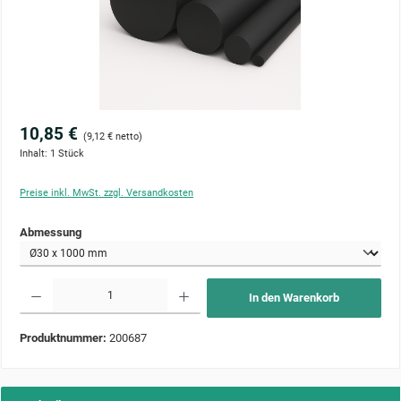
10,85 €
(9,12 € netto)
Inhalt:
1 Stück
Preise inkl. MwSt. zzgl. Versandkosten
auswählen
Abmessung
Produkt Anzahl: Gib den gewünschten Wert ein oder benutze die Schaltflächen um die Anzahl zu 
In den Warenkorb
Produktnummer:
200687