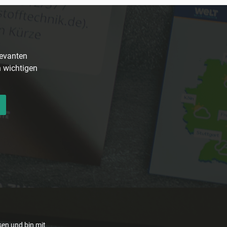
levanten
n wichtigen
en und bin mit