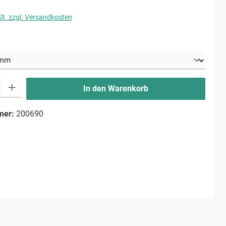
St. zzgl. Versandkosten
uswählen
ib den gewünschten Wert ein oder benutze die Schaltflächen um die Anzahl zu erhö
In den Warenkorb
mer:
200690