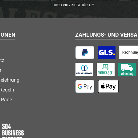
ihnen einverstanden.
*
IONEN
ZAHLUNGS- UND VERS
Rechnun
tz
PayPal
Paketversand
m
Speditionsversand
Vorkasse
Abholung
belehrung
Regeln
Google Pay
Apple Pay
 Page