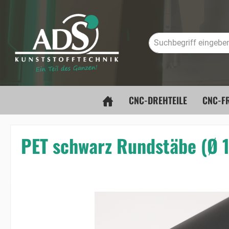
springen
Zur Hauptnavigation springen
CNC-DREHTEILE
CNC-FR
PET schwarz Rundstäbe (Ø
Bildergalerie überspringen