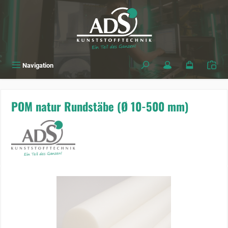
alt springen
Navigation
POM natur Rundstäbe (Ø 10-500 mm)
Bildergalerie überspringen