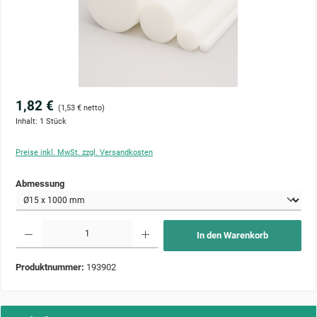
1,82 €
(1,53 € netto)
Inhalt:
1 Stück
Preise inkl. MwSt. zzgl. Versandkosten
auswählen
Abmessung
Produkt Anzahl: Gib den gewünschten Wert ein oder benutze die Schaltflächen um die Anzahl zu 
In den Warenkorb
Produktnummer:
193902